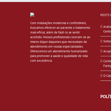
POSTS 
Com instalações modernas e confortáveis,
Avali
buscamos oferecer ao paciente o tratamento
Centr
mais eficaz, além de fazê-lo se sentir
acolhido. Nossos profissionais colocam-se ao
Sinto
inteiro dispor daqueles que necessitam de
atendimento em nossas especialidades.
Oferecemos um atendimento humanizado
Acupu
para promover a saúde e qualidade de vida
com excelência.
Conhe
Farin
O Cal
POLÍ