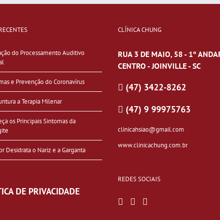
RECENTES
CLÍNICA CHUNG
ação do Processamento Auditivo
RUA 3 DE MAIO, 58 - 1º ANDA
al
CENTRO - JOINVILLE - SC
mas e Prevenção do Coronavírus
(47) 3422-8262
ntura a Terapia Milenar
(47) 9 99975763
ça os Principais Sintomas da
clinicahsiao@gmail.com
gite
www.clinicachung.com.br
or Desidrata o Nariz e a Garganta
REDES SOCIAIS
TICA DE PRIVACIDADE