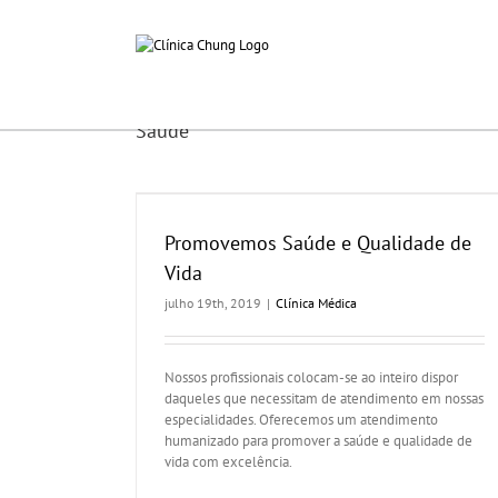
Ir
para
o
conteúdo
Saúde
ade de Vida
Promovemos Saúde e Qualidade de
Vida
julho 19th, 2019
|
Clínica Médica
Nossos profissionais colocam-se ao inteiro dispor
daqueles que necessitam de atendimento em nossas
especialidades. Oferecemos um atendimento
humanizado para promover a saúde e qualidade de
vida com excelência.