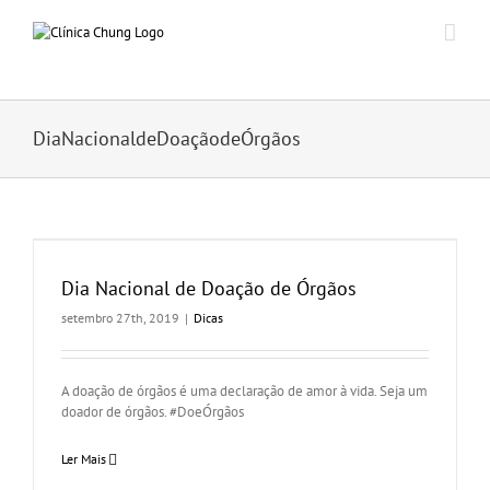
Ir
para
o
conteúdo
DiaNacionaldeDoaçãodeÓrgãos
Dia Nacional de Doação de Órgãos
setembro 27th, 2019
|
Dicas
A doação de órgãos é uma declaração de amor à vida. Seja um
doador de órgãos. #DoeÓrgãos
Ler Mais