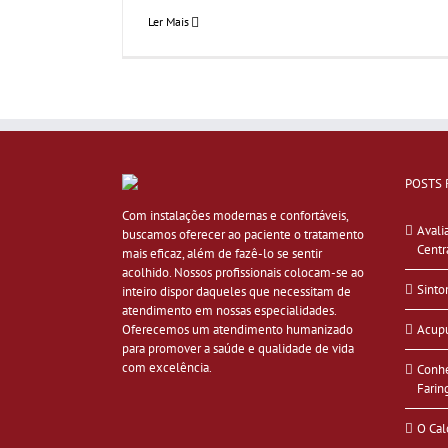
Ler Mais
POSTS 
Com instalações modernas e confortáveis,
Avali
buscamos oferecer ao paciente o tratamento
Centr
mais eficaz, além de fazê-lo se sentir
acolhido. Nossos profissionais colocam-se ao
Sinto
inteiro dispor daqueles que necessitam de
atendimento em nossas especialidades.
Oferecemos um atendimento humanizado
Acupu
para promover a saúde e qualidade de vida
com excelência.
Conhe
Farin
O Cal