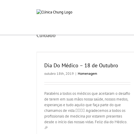
Ir
para
o
conteúdo
Cuidado
Outubro
Dia Do Médico – 18 de Outubro
outubro 18th, 2019
|
Homenagem
Parabéns a todos os médicos que aceitaram o desafio
de terem em suas mãos nossa saúde, nossos medos,
esperanças e tudo aquilo que faça parte do que
chamamos de vida.👩‍⚕️👨‍⚕️ Agradecemos a todos os
profissionais de medicina por estarem presentes
desde o início das nossas vidas. Feliz dia do Médico.
🎉