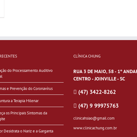
RECENTES
CLÍNICA CHUNG
ação do Processamento Auditivo
RUA 3 DE MAIO, 58 - 1º ANDA
al
CENTRO - JOINVILLE - SC
mas e Prevenção do Coronavírus
(47) 3422-8262
ntura a Terapia Milenar
(47) 9 99975763
ça os Principais Sintomas da
clinicahsiao@gmail.com
gite
www.clinicachung.com.br
or Desidrata o Nariz e a Garganta